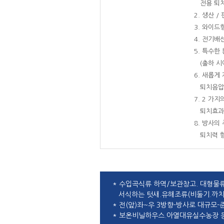
전용 퇴치
2. 생산 
3. 와이
4. 전기배
5. 특수
(출하 시
6. 새롭게
퇴치음압
7. 2 가
퇴치효과
8. 방사의
퇴치력 향
* 수입곡식류 하역/보관창고. 대형물
서식하는 텃새.유해조류(비둘기.까치
* 전(앞)좌~우 3방향-방사로 대규
* 보온비닐하우스.아열대유실수농장 