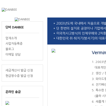
* 2003년도에 국내에서 처음으로 개
단비 DANBEE
* 단 한번의 설치로 공장이나 기업에
* 미국적사고방식의 인체무해와 2차
업체소개
* 대한민국 쥐-퇴치기(방서기)의 대표
사업자등록증
블로그
Vermi
이메일 상담
1. 200
대표적인 
세금계산서 발급 신청
2. 생산 
현금영수증 발급 신청
3. 와이
4. 전기배
5. 특수
온라인 송금
(출하 시
6. 새롭게