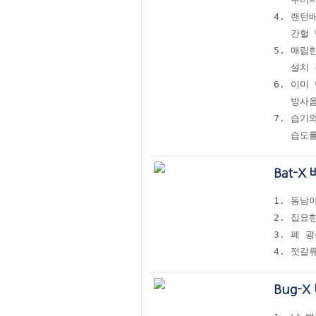
4. 랜턴
   간헐
5. 매립
   설치
6. 이미
   방사
7. 습기
Bat-X
1. 동남
2. 집요
3. 폐 
4. 젓갈
Bug-X