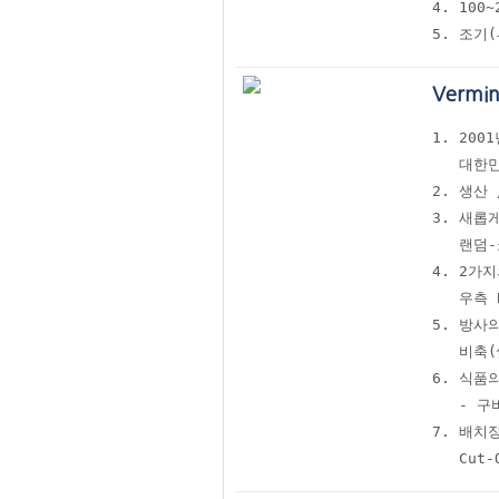
4. 100
5. 조기
Vermi
1. 20
   대한
2. 생산
3. 새롭게
   랜덤
4. 2가
   우측
5. 방사
   비축
6. 식품
   - 
7. 배치
   Cu