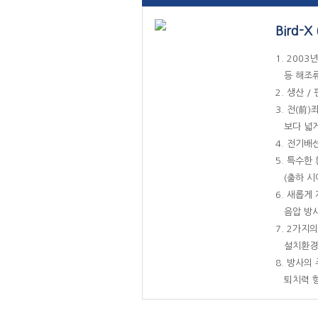
Bird-
1. 20
등 해조류
2. 생산 
3. 전(前
보다 넓게
4. 전기배
5. 특수
(출하 시
6. 새롭게
음압 방
7. 2가지
설치환경에
8. 방사의
퇴치력 향