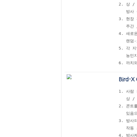
2. 상 
   방사
3. 현장
   주간
4. 새로운
   랜덤
5. 각 
   농민
6. 까치
Bird-
1. 사람
   상 
2. 콘트롤
   있음
3. 방사의
   작동
4. 방사