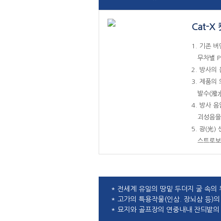
Cat-X
1. 기존 
무차별 P
2. 방사의
3. 제품의
발수(潑水
4. 방사 
괴성음을 
5. 광(光
스트로보(S
* 전세계 유일의 땅밑 두더지 굴 속의
* 고가의 특용작물(인삼. 장뇌삼 등)
* 묘지와 골프장의 연중내내 잔듸밭의