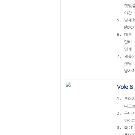
   햇빛충
   야간
5. 밀폐
   防水
6. 데모 
   단비
   연계 
7. 새들
   랜덤
   방사
Vole 
1. 두더
   나오
2. 두더
   하이
3. 좌(
   두더