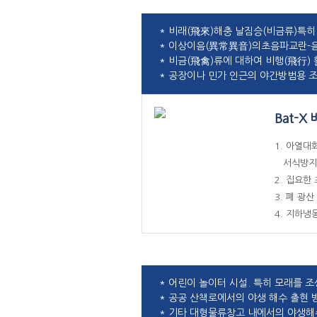
* 비래(飛來)해충 날짐승(비금류)특히
* 이상이음(異常異音)의초음파교란-
* 비금(飛禽)류에 대하여 비행(飛行) 
* 공장이나 민가 인근의 야간방범용 
Bat-X
1. 아열
서식방지
2. 집요한
3. 폐 광
4. 지하냉
* 어린이 놀이터 시설. 특히 모래를
* 공공 산책로에서의 야생 해수 출현 
* 기타 대형물류창고 내에서의 야생해수