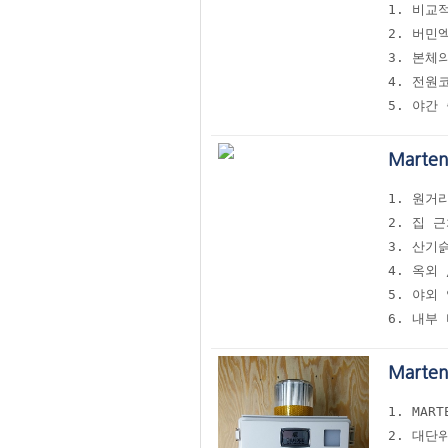
1. 비교
2. 버민
3. 본체
4. 전원코
Marte
1. 원거
2. 집 
3. 산기
4. 옥외
5. 야외
6. 내부
Marte
1. MA
2. 대단