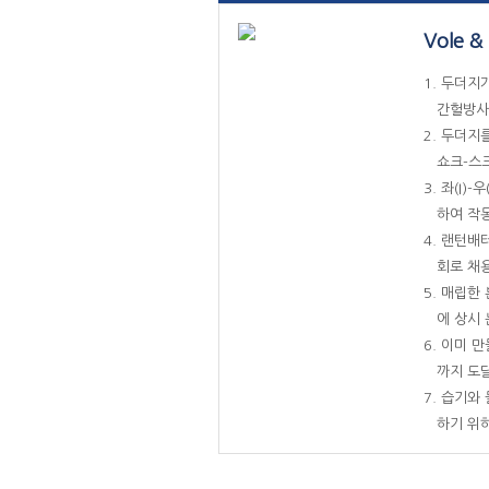
Vole 
1. 두더지
간헐방사로
2. 두더지
쇼크-스크
3. 좌(I
하여 작
4. 랜턴배
회로 채
5. 매립한
에 상시 
6. 이미 
까지 도달
7. 습기와
하기 위하여