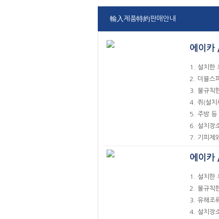
輸入제품特約판매안내
에이카 
1. 설치한
2. 더블스
3. 불규칙
4. 쥐(설
5. 주방 
6. 설치
7. 기피제
에이카 
1. 설치한
2. 불규칙
3. 유해조
4. 설치