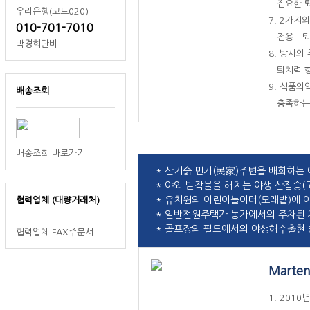
집요한 퇴
우리은행(코드020)
7. 2가지
010-701-7010
전용 - 
박경희단비
8. 방사의
퇴치력 향
9. 식품의
배송조회
충족하는 
배송조회 바로가기
* 산기슭 민가(民家)주변을 배회하는
* 야외 밭작물을 해치는 야생 산짐승(
* 유치원의 어린이놀이터(모래밭)에 
협력업체 (대량거래처)
* 일반전원주택가 농가에서의 주차된
* 골프장의 필드에서의 야생해수출현 
협력업체 FAX주문서
Marte
1. 201